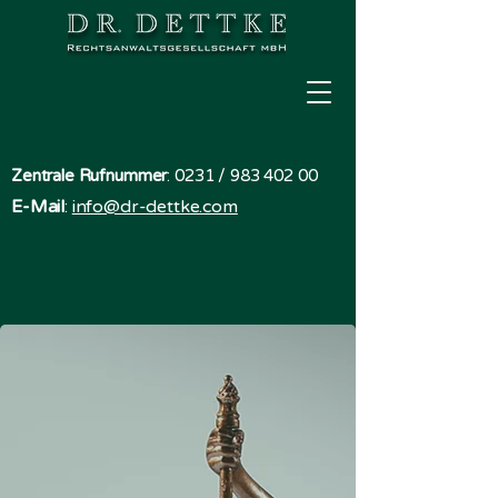
Zentrale Rufnummer
:
0231 /
983 402 00
E-Mail
:
info@dr-dettke.com