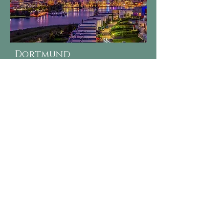
Dortmund
Hauptsitz
Karl-Marx-Straße 56
44141 Dortmund
Tel.:
0231 / 983 402 00
Fax: 0231 / 983 402 01